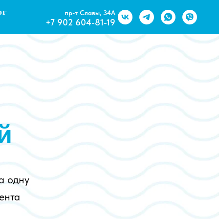
ог
пр-т Славы, 34А
+7 902 604-81-19
й
а одну
ента