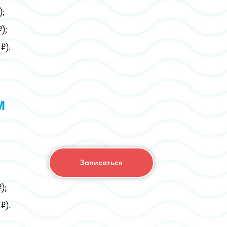
);
₽);
₽).
м
Записаться
₽);
₽).