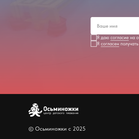
Я даю
согласие
на о
Я
согласен
получать
© Осьминожки с 2025