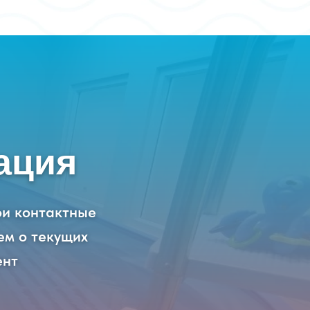
ация
ои контактные
ем о текущих
ент